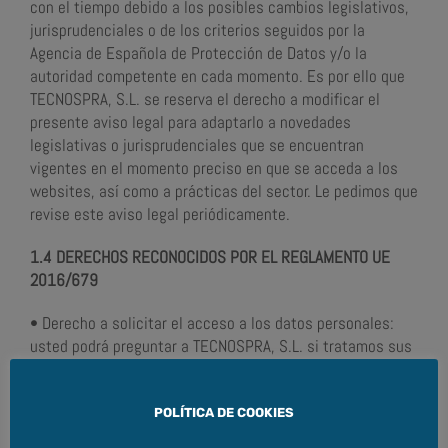
con el tiempo debido a los posibles cambios legislativos,
jurisprudenciales o de los criterios seguidos por la
Agencia de Española de Protección de Datos y/o la
autoridad competente en cada momento. Es por ello que
TECNOSPRA, S.L. se reserva el derecho a modificar el
presente aviso legal para adaptarlo a novedades
legislativas o jurisprudenciales que se encuentran
vigentes en el momento preciso en que se acceda a los
websites, así como a prácticas del sector. Le pedimos que
revise este aviso legal periódicamente.
1.4 DERECHOS RECONOCIDOS POR EL REGLAMENTO UE
2016/679
• Derecho a solicitar el acceso a los datos personales:
usted podrá preguntar a TECNOSPRA, S.L. si tratamos sus
datos.
• Derecho a solicitar su rectificación, siempre y cuando
estén recogidos incorrectamente; y o solicitar su
POLÍTICA DE COOKIES
supresión.