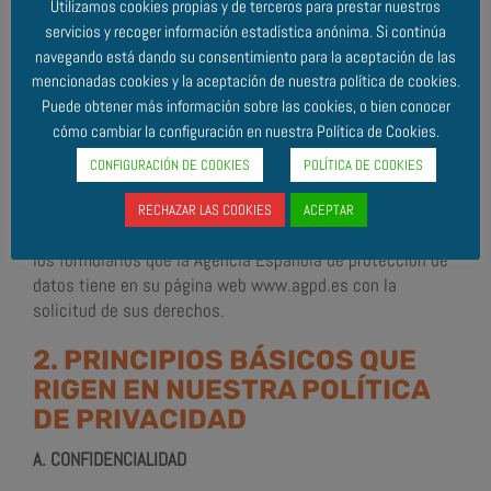
Utilizamos cookies propias y de terceros para prestar nuestros
• Derecho a solicitar la limitación de su tratamiento,
servicios y recoger información estadística anónima. Si continúa
• Derecho a oponerse al tratamiento: Dejaremos de tratar
navegando está dando su consentimiento para la aceptación de las
sus datos, salvo por motivos legales.
mencionadas cookies y la aceptación de nuestra política de cookies.
• Derecho a la portabilidad de los datos: Puede pedirnos
Puede obtener más información sobre las cookies, o bien conocer
en cualquier momento que enviemos sus datos a la
cómo cambiar la configuración en nuestra Política de Cookies.
mercantil que desee, mediante petición expresa.
CONFIGURACIÓN DE COOKIES
POLÍTICA DE COOKIES
1.5 COMO PUEDO SOLICITAR LOS DERECHOS
RECHAZAR LAS COOKIES
ACEPTAR
En cualquier momento, puede enviarnos un mail utilizando
los formularios que la Agencia Española de protección de
datos tiene en su página web www.agpd.es con la
solicitud de sus derechos.
2. PRINCIPIOS BÁSICOS QUE
RIGEN EN NUESTRA POLÍTICA
DE PRIVACIDAD
A. CONFIDENCIALIDAD